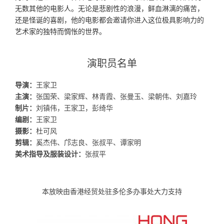
无数其他的电影人。无论是悲剧性的浪漫，鲜血淋漓的痛苦，
还是怪诞的喜剧，他的电影都会邀请你进入这位极具影响力的
艺术家的独特而惆怅的世界。
演职员名单
导演：
王家卫
主演：
张国荣、梁家辉、林青霞、张曼玉、梁朝伟、刘嘉玲
制片：
刘镇伟，王家卫，彭绮华
编剧：
王家卫
摄影：
杜可风
剪辑：
奚杰伟、邝志良、张叔平、谭家明
美术指导及服装设计：
张叔平
本放映由香港经贸处驻多伦多办事处大力支持