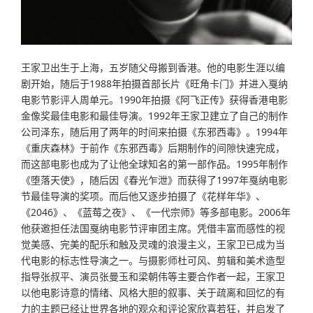
王家卫出生于上海，五岁随父母搬到香港。他的电影生涯以编
剧开始，随后于1988年拍摄首部长片《旺角卡门》并进入戛纳
电影节影评人周单元。1990年拍摄《阿飞正传》获得香港电影
金像奖最佳电影和最佳导演。1992年王家卫建立了自己的制作
公司泽东，随后用了两年的时间来拍摄《东邪西毒》。1994年
《重庆森林》于前作《东邪西毒》后期制作的间隙快速完成，
而这部电影也成为了让他全球知名的第一部作品。1995年制作
《堕落天使》，随后因《春光乍泄》而获得了1997年戛纳电影
节最佳导演的奖项。而后他又逐步拍摄了《花样年华》、
《2046》、《蓝莓之夜》、《一代宗师》等多部电影。2006年
他获邀担任法国戛纳电影节评审团主席。凭借丰富而感性的视
觉美感、完美的配乐和触及灵魂的浪漫主义，王家卫已成为当
代电影的标志性导演之一。与摄影师杜可风、剪辑和美术造型
指导张叔平、演员张曼玉和梁朝伟等主要合作者一起，王家卫
以他电影诗意的情绪、风格大胆的叙事、关于疏离和回忆的有
力的主题已经让世界各地的观众和评论家欣喜若狂，并启发了