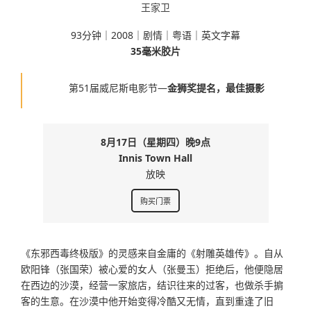
王家卫
93分钟｜2008｜剧情｜粤语｜英文字幕
35毫米胶片
第51届威尼斯电影节—
金狮奖提名，最佳摄影
8月17日（星期四）晚9点
Innis Town Hall
放映
购买门票
《东邪西毒终极版》的灵感来自金庸的《射雕英雄传》。自从
欧阳锋（张国荣）被心爱的女人（张曼玉）拒绝后，他便隐居
在西边的沙漠，经营一家旅店，结识往来的过客，也做杀手掮
客的生意。在沙漠中他开始变得冷酷又无情，直到重逢了旧