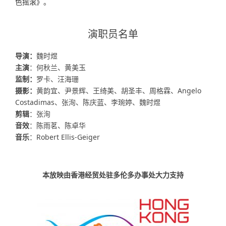
色摇滚》。
演职员名单
导演：
魏时煜
主演
：何秋兰、黄美玉
监制：
罗卡、汪海珊
摄影：
黄韵宜、尹景辉、王绮美、胡圣丰、周格霖、Angelo
Costadimas、张洵、陈庆蓝、李琬婷、魏时煜
剪辑
：
张洵
音效
：
陈雨茗、陈卓华
音乐
：
Robert Ellis-Geiger
本放映由香港经贸处驻多伦多办事处大力支持