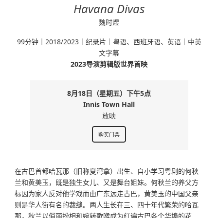
Havana Divas
魏时煜
99分钟｜2018/2023｜纪录片｜粤语、西班牙语、英语｜中英
文字幕
2023导演剪辑版世界首映
8月18日（星期五）下午5点
Innis Town Hall
放映
购买门票
在古巴首都哈瓦那（旧称夏湾拿）出生、自小学习粤剧的何秋
兰和黄美玉，既是独生女儿、又是舞台姐妹。何秋兰的养父方
标因为家人反对他学戏而由广东远走古巴，黄美玉的中国父亲
则是华人街有名的裁缝。两人生长在三、四十年代繁荣的哈瓦
那，秋兰以俏丽扮相和婉转歌喉成为红遍古巴各个华埠的花