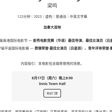
梁鸣
122分钟｜2023｜虚构｜普通话｜中英文字幕
加拿大首映
8届香港国际电影节 —
新秀电影竞赛（华语）最佳导演、最佳女演员（吕
7届平遥国际电影展 —
费穆荣誉·最佳女演员（吕星辰）、青年评审荣誉·
内容指引：本电影包含烟草使用的场景。
8月17日（周六）晚上8:00
Innis Town Hall
购买门票
患尿毒症，紧接着母亲（艾丽娅）又意外离世，浑不吝的父亲（李丛喜）