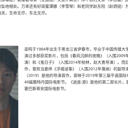
欲坠地相处。万幸还有好闺蜜谭娜（李雪琴）和老同学赵东阳（
赵炳锐）
海关，生命无尽，东北无尽。
梁鸣于1984年出生于黑龙江省伊春市，毕业于中国传媒大
演过多部获奖影片，包括《春风沉醉的夜晚》（入围2009
演）和《鬼日子》（入围2014年柏林，赵大勇导演）。而
作，曾担当娄烨《浮城谜事》（入围2012年戛纳）的副导
（2019）是他的导演首作，首映于2019年第三届平遥国
49届鹿特丹国际电影节。《逍遥·游》是他的第二部长片，
塞巴斯蒂安国际电影节。