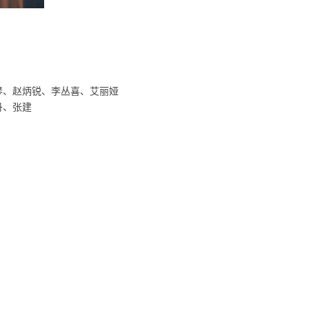
琴、赵炳锐、李丛喜、艾丽娅
丹、张建