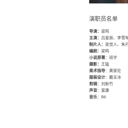
演职员名单
导演：
梁鸣
主演：
吕星辰、李雪
制片人：
吴觉人、朱
编剧：
梁鸣
小说原著
：班宇
摄影：
王猛
美术指导
：黄家伦
服装设计
：戴言冰
剪辑
：
刘新竹
声音
：
富康
音乐
：
B6