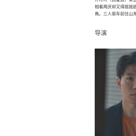
相看两厌却又得摇摇
角。三人驱车前往山
导演