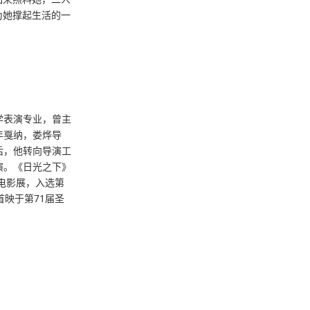
为她撑起生活的一
学表演专业，曾主
年戛纳，娄烨导
后，他转向导演工
演。《日光之下》
际电影展，入选第
首映于第71届圣