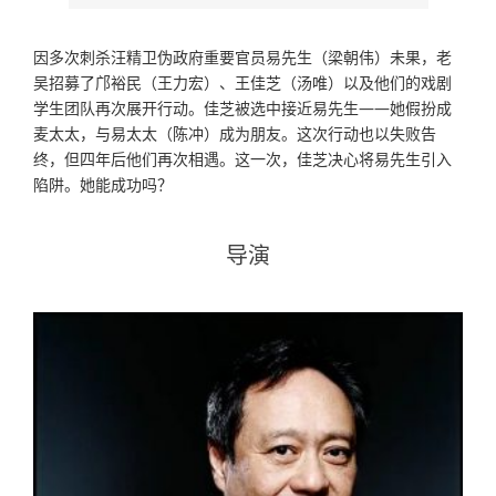
因多次刺杀汪精卫伪政府重要官员易先生（梁朝伟）未果，老
吴招募了邝裕民（王力宏）、王佳芝（汤唯）以及他们的戏剧
学生团队再次展开行动。佳芝被选中接近易先生——她假扮成
麦太太，与易太太（陈冲）成为朋友。这次行动也以失败告
终，但四年后他们再次相遇。这一次，佳芝决心将易先生引入
陷阱。她能成功吗？
导演