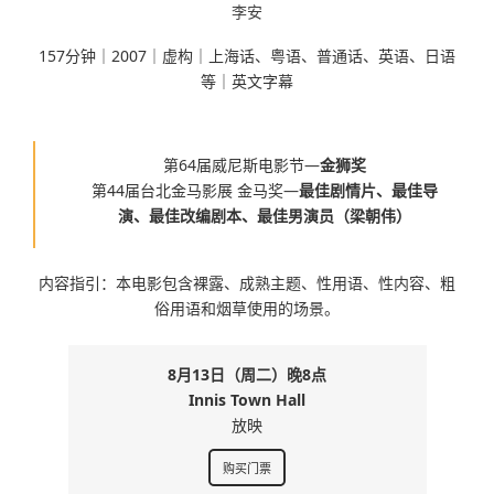
李安
157分钟｜2007｜虚构｜上海话、粤语、普通话、英语、日语
等｜英文字幕
第64届威尼斯电影节—
金狮奖
第44届台北金马影展 金马奖—
最佳剧情片、最佳导
演、最佳改编剧本、最佳男演员（梁朝伟）
内容指引：本电影包含裸露、成熟主题、性用语、性内容、粗
俗用语和烟草使用的场景。
8月13日（周二）晚8点
Innis Town Hall
放映
购买门票