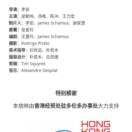
导演
：李安
主演
：梁朝伟、汤唯、陈冲、王力宏
制片人
：李安、James Schamus、谢家慧
原著：
张爱玲
编剧
：王蕙玲、James Schamus
摄影
：Rodrigo Prieto
美术指导
：刘世运、朴若木
服装设计
：朴若木、吕凤珊
剪辑
：Tim Squyres
音乐
：Alexandre Desplat
特别感谢
本放映由
香港经贸处驻多伦多办事处
大力支持