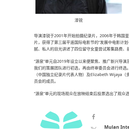
漆锐
导演漆锐于2001年开始拍摄纪录片，2006年于韩
片，获得了第三届平遥国际电影节的“发展中电影计划
腻、私人的目光讲述了四位留守女童尝试筹集路费、
“源泉”单元自2019年设立以来便聚焦、推广新兴
我们的策展团队进行初选，再由终审委员会进行终选
（中国独立纪录片代表人物）及Elizabeth Wija
员会的成员。
“
源泉
”
单元的现场观众在放映结束后投票选出了观众
Mulan Int