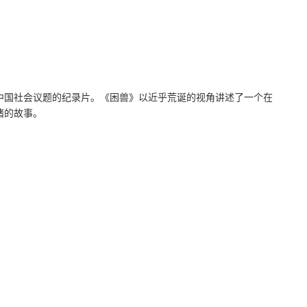
中国社会议题的纪录片。《困兽》以近乎荒诞的视角讲述了一个在
猪的故事。