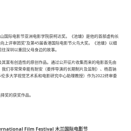
国釜山国际电影节亚洲电影学院获柯达奖。《池塘》是他的首部虚构长
·向上评审团奖”及第45届香港国际电影节火鸟大奖。《池塘》以细
前往深圳以重回父母身边的故事。
导演及其富有创造性的原创作品。通过公开征片收集而来的电影首先由
。我们非常荣幸能有耐安（娄烨导演的长期制片及监制）、杨荔钠
ya（多伦多大学视觉艺术系和电影研究中心助理教授）作为2022终审委
选择奖的获奖作品。
ernational Film Festival 木兰国际电影节