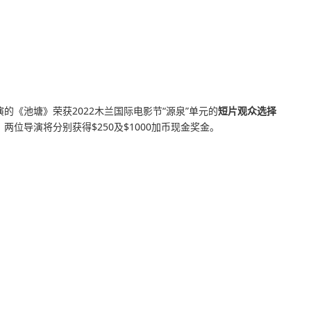
演的
《池塘》
荣获2022木兰国际电影节“源泉”单元的
短片观众选择
位导演将分别获得$250及$1000加币现金奖金。