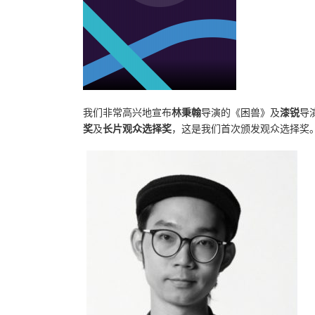
我们非常高兴地宣布
林秉翰
导演的
《困兽》
及
漆锐
导
奖
及
长片观众选择奖
，这是我们首次颁发观众选择奖。两